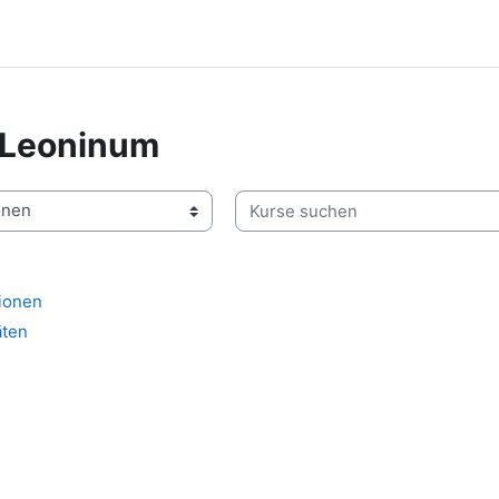
 Leoninum
Kurse suchen
ionen
äten