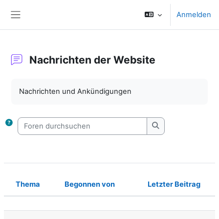
Zum Hauptinhalt
Anmelden
Website-Übersicht
Nachrichten der Website
Abschlussbedingungen
Nachrichten und Ankündigungen
Foren durchsuchen
Foren durchsuche
Thema
Begonnen von
Letzter Beitrag
Status
Liste der Themen - 1 von 1