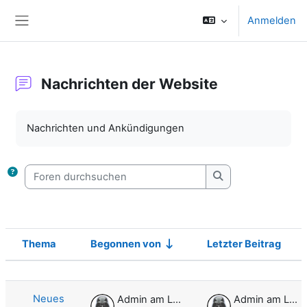
Zum Hauptinhalt
Anmelden
Website-Übersicht
Nachrichten der Website
Abschlussbedingungen
Nachrichten und Ankündigungen
Foren durchsuchen
Foren durchsuche
Thema
Begonnen von
Letzter Beitrag
Status
Liste der Themen - 1 von 1
Neues
Admin am Leo
Admin am Leo