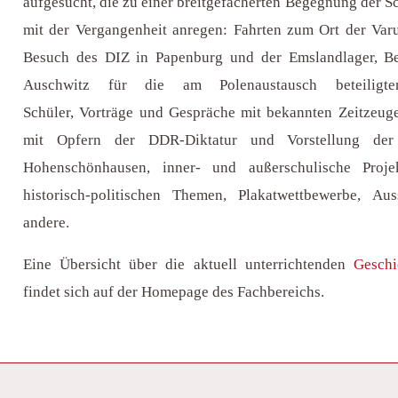
aufgesucht, die zu einer breitgefächerten Begegnung der S
mit der Vergangenheit anregen: Fahrten zum Ort der Varu
Besuch des DIZ in Papenburg und der Emslandlager, Be
Auschwitz für die am Polenaustausch beteiligt
Schüler, Vorträge und Gespräche mit bekannten Zeitzeuge
mit Opfern der DDR-Diktatur und Vorstellung der 
Hohenschönhausen, inner- und außerschulische Projek
historisch-politischen Themen, Plakatwettbewerbe, Au
andere.
Eine Übersicht über die aktuell unterrichtenden
Geschi
findet sich auf der Homepage des Fachbereichs.