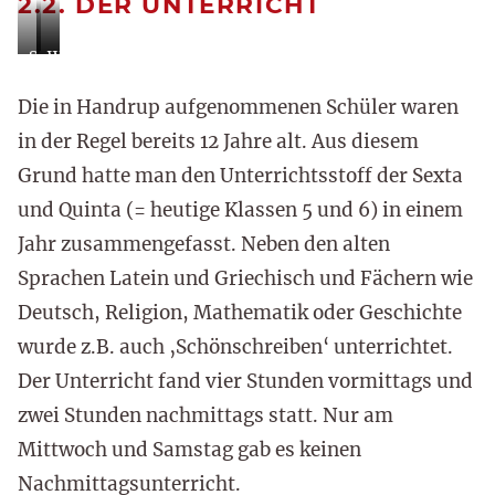
2.2. DER UNTERRICHT
Studiersaal
Schlafsaal
Waschküche
des
des
Die in Handrup aufgenommenen Schüler waren
Internates
Internates
in der Regel bereits 12 Jahre alt. Aus diesem
Grund hatte man den Unterrichtsstoff der Sexta
und Quinta (= heutige Klassen 5 und 6) in einem
Jahr zusammengefasst. Neben den alten
Sprachen Latein und Griechisch und Fächern wie
Deutsch, Religion, Mathematik oder Geschichte
wurde z.B. auch ‚Schönschreiben‘ unterrichtet.
Der Unterricht fand vier Stunden vormittags und
zwei Stunden nachmittags statt. Nur am
Mittwoch und Samstag gab es keinen
Nachmittagsunterricht.