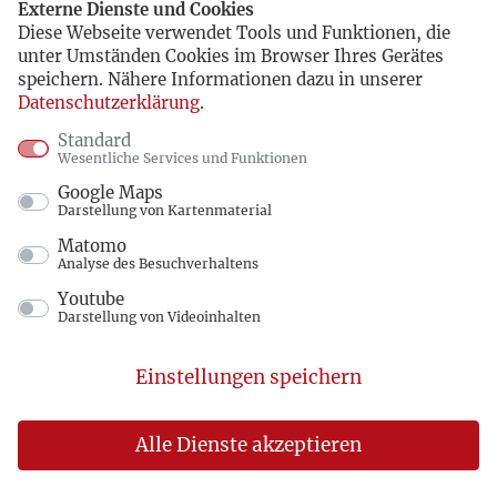
Externe Dienste und Cookies
Erweiterungsbau
Diese Webseite verwendet Tools und Funktionen, die
unter Umständen Cookies im Browser Ihres Gerätes
Am 4. Mai 1946 erlaubte die britische
speichern. Nähere Informationen dazu in unserer
Militärregierung dem Herz-Jesu-Kloster
Datenschutzerklärung
.
Handrup die Wiedereröffnung seiner Schule. In
Standard
Wesentliche Services und Funktionen
der Folgezeit wurde die Schule dann dem
Google Maps
Regierungspräsidenten in Osnabrück unterstellt,
Darstellung von Kartenmaterial
der sie jährlich bis 1950 aufs Neue genehmigen
Matomo
Analyse des Besuchverhaltens
musste.
Youtube
In welcher Form die Entwicklung der Schule zu
Darstellung von Videoinhalten
gestalten sei, d.h., ob die Schule über eine
gymnasiale Oberstufe verfügen dürfte oder ob sie
Einstellungen speichern
wie vor dem Krieg nur eine Unter- und
Mittelstufe umfassen sollte, war noch nicht
Alle Dienste akzeptieren
entschieden.