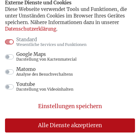
Externe Dienste und Cookies
Einwilligung zur Verarbeitung der
Diese Webseite verwendet Tools und Funktionen, die
personenbezogenen Daten zu widerrufen. Nimmt
unter Umständen Cookies im Browser Ihres Gerätes
speichern. Nähere Informationen dazu in unserer
der Nutzer per E-Mail Kontakt mit uns auf, so
Datenschutzerklärung
.
kann er der Speicherung seiner
Standard
personenbezogenen Daten jederzeit
Wesentliche Services und Funktionen
widersprechen. In einem solchen Fall kann die
Google Maps
Darstellung von Kartenmaterial
Konversation nicht fortgeführt werden.
Matomo
Analyse des Besuchverhaltens
Der Widerruf der Einwilligung und der
Youtube
Widerspruch der Speicherung ist möglich durch
Darstellung von Videoinhalten
entsprechende Mitteilung an folgende E-Mail-
Einstellungen speichern
Adresse:
homepage@gymnasium-leoninum-
handrup.de
.
Alle Dienste akzeptieren
Alle personenbezogenen Daten, die im Zuge der