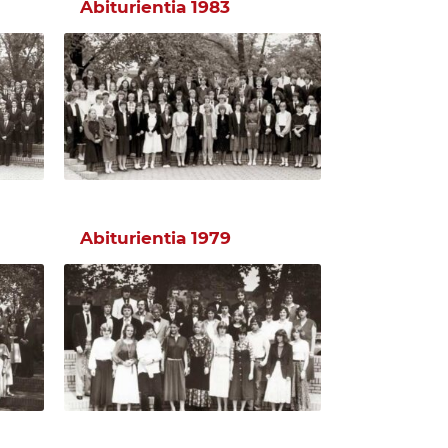
Abiturientia 1983
Abiturientia 1979