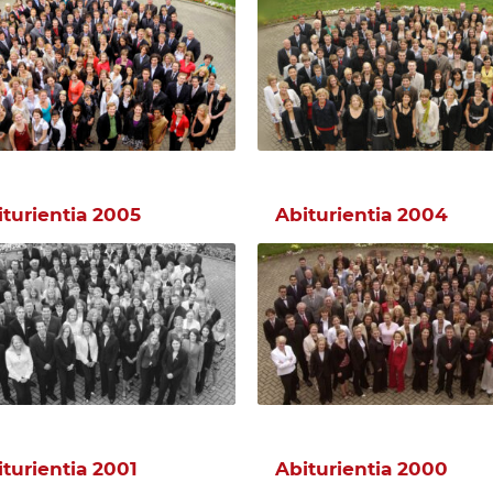
turientia 2005
Abiturientia 2004
turientia 2001
Abiturientia 2000