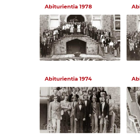
Abiturientia 1978
Abi
Abiturientia 1974
Abi