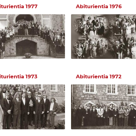
turientia 1977
Abiturientia 1976
turientia 1973
Abiturientia 1972