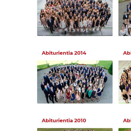
Abiturientia 2014
Abi
Abiturientia 2010
Ab