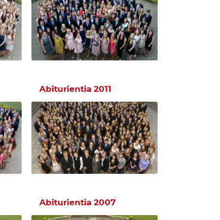
Abiturientia 2011
Abiturientia 2007