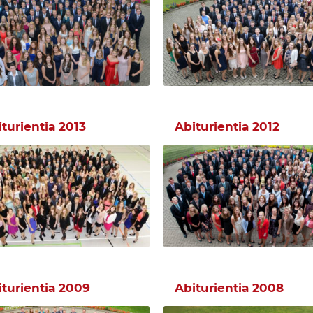
turientia 2013
Abiturientia 2012
iturientia 2009
Abiturientia 2008