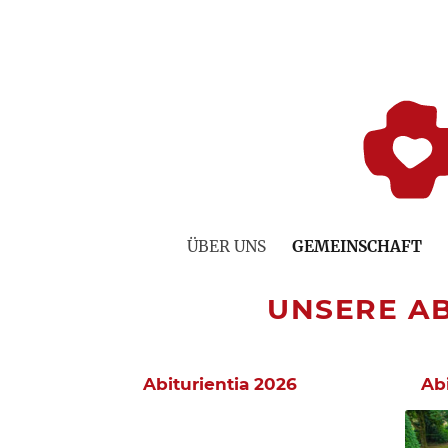
Zum
Inhalt
springen
ÜBER UNS
GEMEINSCHAFT
UNSERE AB
Abiturientia 2026
Abi