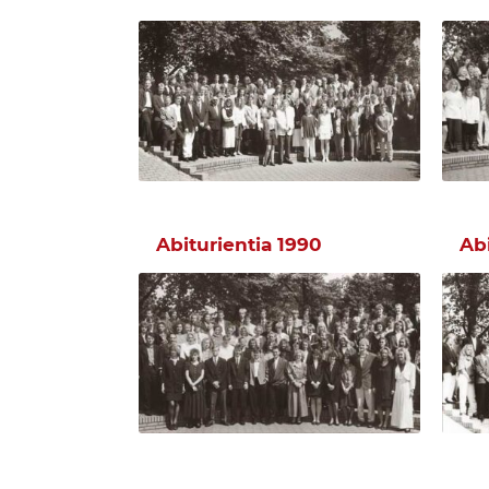
Abiturientia 1990
Abi