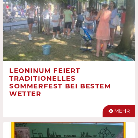
LEONINUM FEIERT
TRADITIONELLES
SOMMERFEST BEI BESTEM
WETTER
MEHR