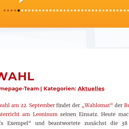
 WAHL
omepage-Team | Kategorien:
Aktuelles
ahl am 22. September
findet der
„Wahlomat“
der
B
unterricht am Leoninum
seinen Einsatz. Heute mach
fs Exempel“ und beantwortete zunächst die 3