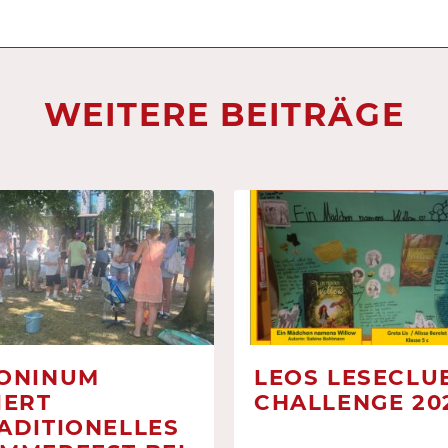
WEITERE BEITRÄGE
ONINUM
LEOS LESECLUB
IERT
CHALLENGE 20
ADITIONELLES