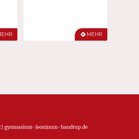
MEHR
MEHR
[at] gymnasium-leoninum-handrup.de