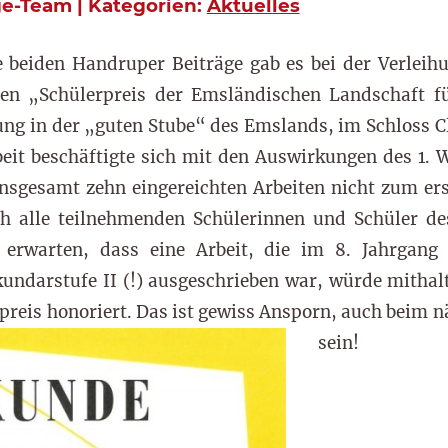
ge-Team | Kategorien:
Aktuelles
e beiden Handruper Beiträge gab es bei der Verlei
en „Schülerpreis der Emsländischen Landschaft f
tung in der „guten Stube“ des Emslands, im Schloss C
it beschäftigte sich mit den Auswirkungen des 1. 
insgesamt zehn eingereichten Arbeiten nicht zum er
h alle teilnehmenden Schülerinnen und Schüler d
erwarten, dass eine Arbeit, die im 8. Jahrgang 
kundarstufe II (!) ausgeschrieben war, würde mith
preis honoriert. Das ist gewiss Ansporn, auch beim 
sein!