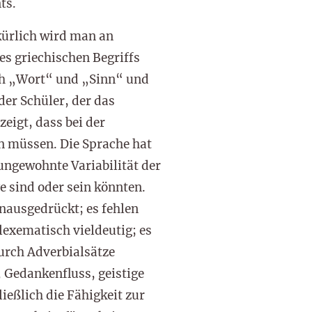
ts.
kürlich wird man an
es griechischen Begriffs
ch „Wort“ und „Sinn“ und
der Schüler, der das
eigt, dass bei der
n müssen. Die Sprache hat
 ungewohnte Variabilität der
e sind oder sein könnten.
nausgedrückt; es fehlen
lexematisch vieldeutig; es
urch Adverbialsätze
, Gedankenfluss, geistige
ießlich die Fähigkeit zur