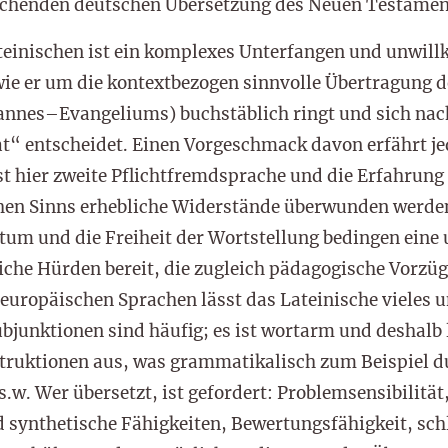
echenden deutschen Übersetzung des Neuen Testamen
einischen ist ein komplexes Unterfangen und unwill
ie er um die kontextbezogen sinnvolle Übertragung d
hannes–Evangeliums) buchstäblich ringt und sich na
Tat“ entscheidet. Einen Vorgeschmack davon erfährt je
t hier zweite Pflichtfremdsprache und die Erfahrung z
hen Sinns erhebliche Widerstände überwunden werde
chtum und die Freiheit der Wortstellung bedingen eine
iche Hürden bereit, die zugleich pädagogische Vorzüg
europäischen Sprachen lässt das Lateinische vieles u
bjunktionen sind häufig; es ist wortarm und deshalb 
struktionen aus, was grammatikalisch zum Beispiel d
s.w. Wer übersetzt, ist gefordert: Problemsensibilität
nd synthetische Fähigkeiten, Bewertungsfähigkeit, schl