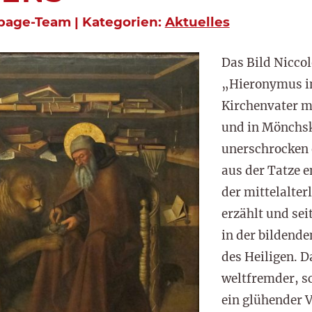
epage-Team | Kategorien:
Aktuelles
Das Bild Nicco
„Hieronymus i
Kirchenvater m
und in Mönchsku
unerschrocken
aus der Tatze e
der mittelalte
erzählt und seit
in der bildende
des Heiligen. D
weltfremder, s
ein glühender V