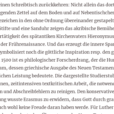
inen Schreibtisch zurückkehren: Nicht allein das dor
egenden Zettel auf dem Boden und auf Nebentischchen
zeichen in den ohne Ordnung übereinander gestapelt
Stifte und eine Sanduhr zeigen das akribische Bemühe
ertätigkeit des spätantiken Kirchenvaters Hieronymus
it der Frührenaissance. Und das erzeugt die innere Sp
ymbolisiert noch die göttliche Inspiration resp. den g
 1500 ist es philologischer Forscherdrang, der die Hu
m, dessen griechische Ausgabe des Neuen Testaments
chen Leistung bedeutete. Die dargestellte Studierstu
anen, zeitintensiven textkritischen Arbeit, die notwen
n und Abschreibfehlern zu reinigen. Den konservativ
tung wusste Erasmus zu erwidern, dass Gott durch g
auch wohl keine Freude daran haben werde. Für Luther