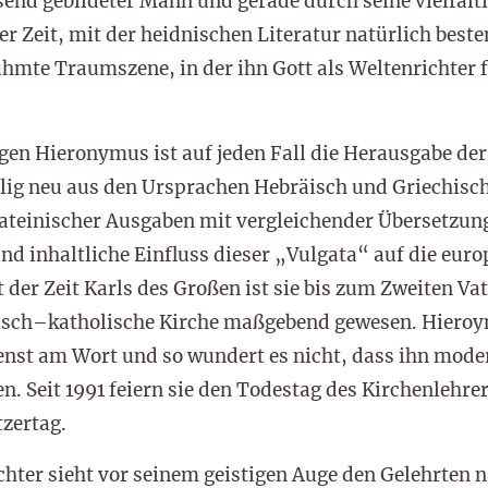
nd gebildeter Mann und gerade durch seine vielfält
Zeit, mit der heidnischen Literatur natürlich besten
erühmte Traumszene, in der ihn Gott als Weltenrichter 
gen Hieronymus ist auf jeden Fall die Herausgabe der 
llig neu aus den Ursprachen Hebräisch und Griechisc
lateinischer Ausgaben mit vergleichender Übersetzun
und inhaltliche Einfluss dieser „Vulgata“ auf die eur
 der Zeit Karls des Großen ist sie bis zum Zweiten Va
misch–katholische Kirche maßgebend gewesen. Hieroy
Dienst am Wort und so wundert es nicht, dass ihn mod
n. Seit 1991 feiern sie den Todestag des Kirchenlehrer
zertag.
chter sieht vor seinem geistigen Auge den Gelehrten 