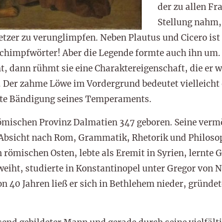
der zu allen Fr
Stellung nahm,
Ketzer zu verunglimpfen. Neben Plautus und Cicero ist
Schimpfwörter! Aber die Legende formte auch ihn um.
t, dann rühmt sie eine Charaktereigenschaft, die er w
. Der zahme Löwe im Vordergrund bedeutet vielleicht
ichte Bändigung seines Temperaments.
mischen Provinz Dalmatien 347 geboren. Seine verm
 Absicht nach Rom, Grammatik, Rhetorik und Philosoph
n römischen Osten, lebte als Eremit in Syrien, lernte
eiht, studierte in Konstantinopel unter Gregor von 
n 40 Jahren ließ er sich in Bethlehem nieder, gründet