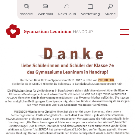
Zum
Inhalt
moodle
Webmail
NextCloud
Vertretung
Suche
springen