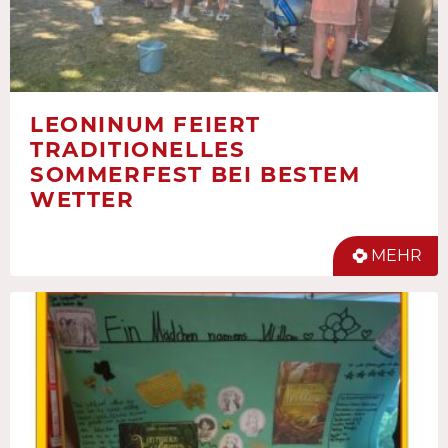
LEONINUM FEIERT
TRADITIONELLES
SOMMERFEST BEI BESTEM
WETTER
MEHR