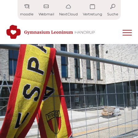
Zum
Inhalt
moodle
Webmail
NextCloud
Vertretung
Suche
springen