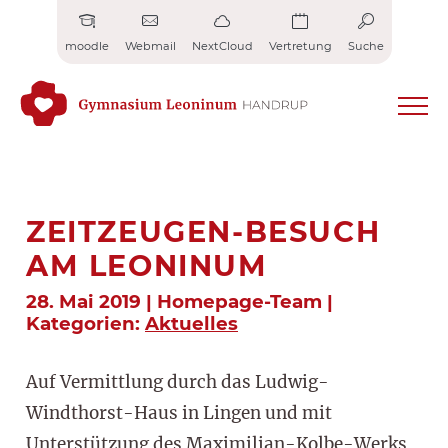
Zum
Inhalt
moodle
Webmail
NextCloud
Vertretung
Suche
springen
ZEITZEUGEN-BESUCH
AM LEONINUM
28. Mai 2019 | Homepage-Team |
Kategorien:
Aktuelles
Auf Vermittlung durch das Ludwig-
Windthorst-Haus in Lingen und mit
Unterstützung des Maximilian-Kolbe-Werks