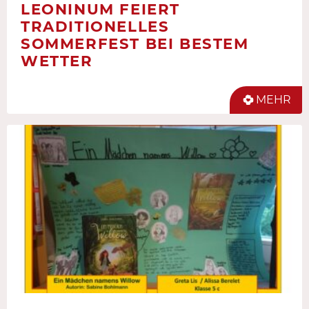
LEONINUM FEIERT
TRADITIONELLES
SOMMERFEST BEI BESTEM
WETTER
MEHR