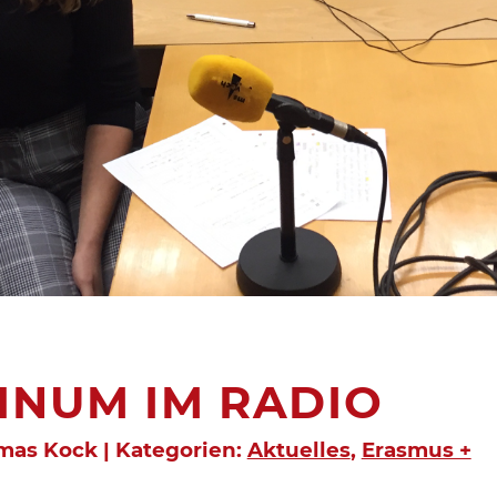
INUM IM RADIO
mas Kock | Kategorien:
Aktuelles
,
Erasmus +