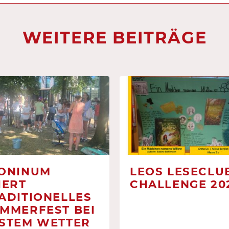
WEITERE BEITRÄGE
ONINUM
LEOS LESECLUB
IERT
CHALLENGE 20
ADITIONELLES
MMERFEST BEI
STEM WETTER