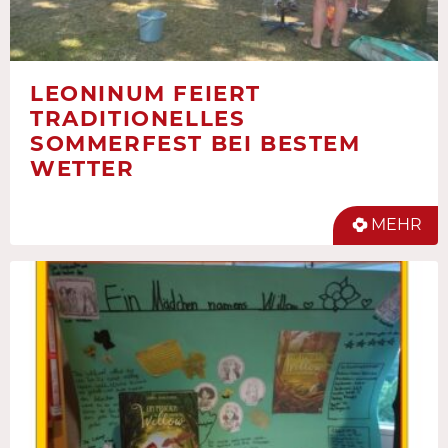
LEONINUM FEIERT
TRADITIONELLES
SOMMERFEST BEI BESTEM
WETTER
MEHR