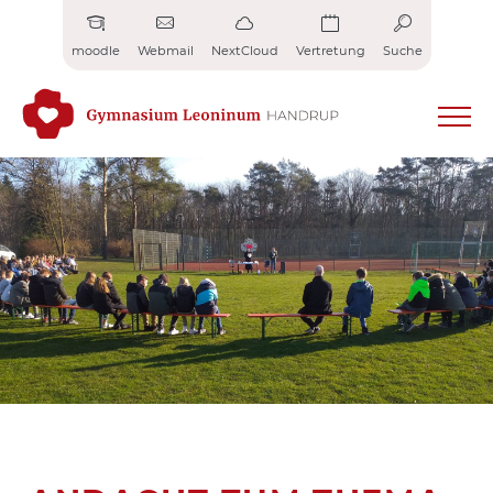
Zum
Inhalt
moodle
Webmail
NextCloud
Vertretung
Suche
springen