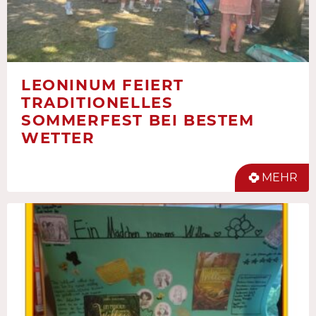
LEONINUM FEIERT
TRADITIONELLES
SOMMERFEST BEI BESTEM
WETTER
MEHR