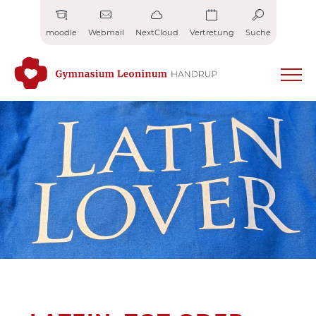
Zum
Inhalt
moodle
Webmail
NextCloud
Vertretung
Suche
springen