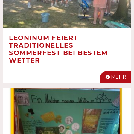
LEONINUM FEIERT
TRADITIONELLES
SOMMERFEST BEI BESTEM
WETTER
MEHR