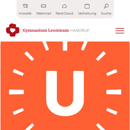
Zum
Inhalt
moodle
Webmail
NextCloud
Vertretung
Suche
springen