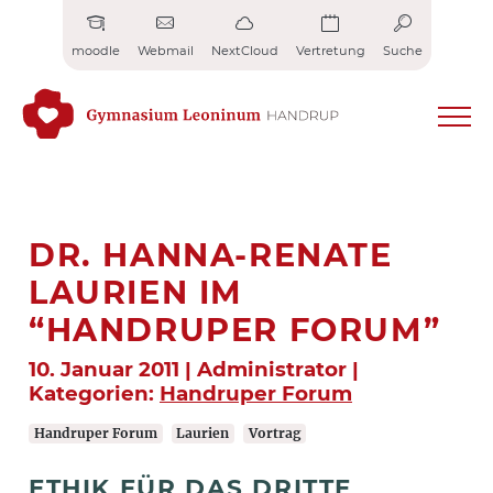
Zum
Inhalt
moodle
Webmail
NextCloud
Vertretung
Suche
springen
DR. HANNA-RENATE
LAURIEN IM
“HANDRUPER FORUM”
10. Januar 2011 | Administrator |
Kategorien:
Handruper Forum
Handruper Forum
Laurien
Vortrag
ETHIK FÜR DAS DRITTE