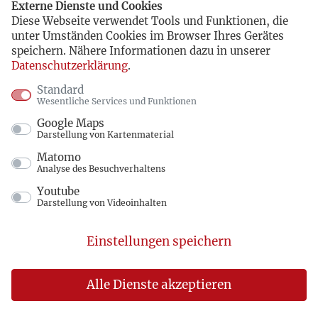
Externe Dienste und Cookies
lautstark. Doch noch einmal zur
Diese Webseite verwendet Tools und Funktionen, die
unter Umständen Cookies im Browser Ihres Gerätes
Alltagswirklichkeit: Freiheit ist untrennbar
speichern. Nähere Informationen dazu in unserer
mit der wirtschaftlichen Situation verbunden.
Datenschutzerklärung
.
Ist die erste Erfahrung die der Arbeitslosigkeit,
Standard
Wesentliche Services und Funktionen
so wird nicht die Misere der
Google Maps
Kommandowirtschaft, die zu dieser Situation
Darstellung von Kartenmaterial
führte, angeprangert, vielmehr wird das neue
Matomo
System verantwortlich gemacht. Wir haben
Analyse des Besuchverhaltens
Youtube
begriffen und müssen auch künftig begreifen,
Darstellung von Videoinhalten
daß sehr konkrete Übergangsformen für den
Weg von der Kommandowirtschaft zur freien,
Einstellungen speichern
und ich sage sehr nachdrücklich, zur freien
und sozialen Marktwirtschaft entwickelt
Alle Dienste akzeptieren
werden müssen. Die „reine Lehre“ ist vom