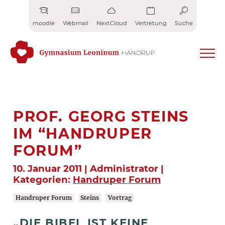
Zum
Inhalt
moodle
Webmail
NextCloud
Vertretung
Suche
springen
PROF. GEORG STEINS
IM “HANDRUPER
FORUM”
10. Januar 2011 | Administrator |
Kategorien:
Handruper Forum
Handruper Forum
Steins
Vortrag
„DIE BIBEL IST KEINE