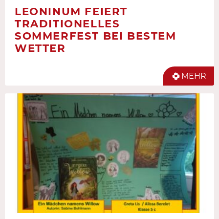
LEONINUM FEIERT
TRADITIONELLES
SOMMERFEST BEI BESTEM
WETTER
MEHR