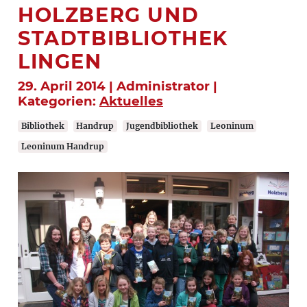
HOLZBERG UND
STADTBIBLIOTHEK
LINGEN
29. April 2014 | Administrator |
Kategorien:
Aktuelles
Bibliothek
Handrup
Jugendbibliothek
Leoninum
Leoninum Handrup