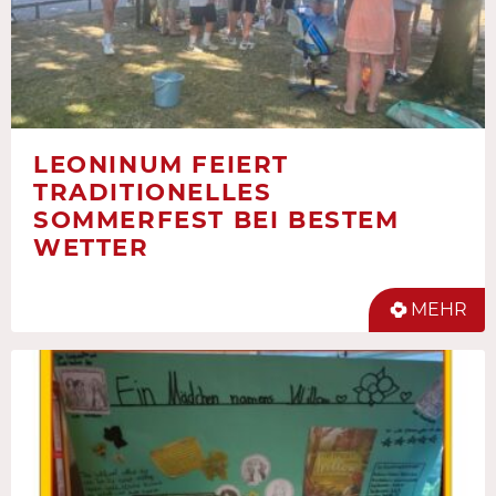
LEONINUM FEIERT
TRADITIONELLES
SOMMERFEST BEI BESTEM
WETTER
MEHR