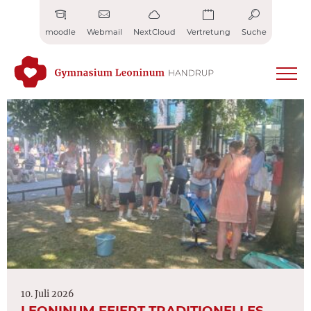
Zum
Inhalt
moodle
Webmail
NextCloud
Vertretung
Suche
springen
10. Juli 2026
LEONINUM FEIERT TRADITIONELLES