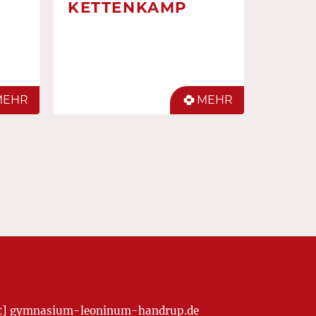
KETTENKAMP
MEHR
MEHR
[at] gymnasium-leoninum-handrup.de