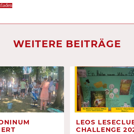
rladen
WEITERE BEITRÄGE
ONINUM
LEOS LESECLUB
IERT
CHALLENGE 20