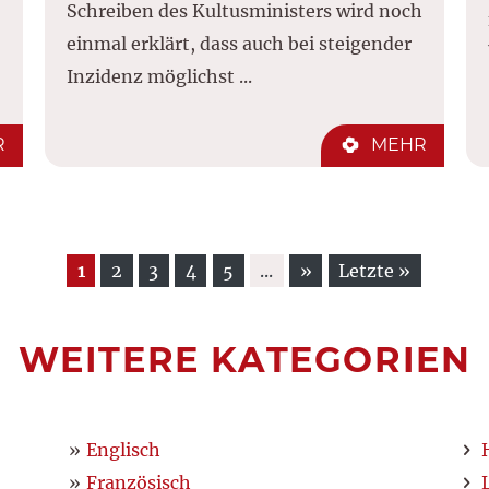
Schreiben des Kultusministers wird noch
einmal erklärt, dass auch bei steigender
Inzidenz möglichst ...
R
MEHR
1
2
3
4
5
...
»
Letzte »
WEITERE KATEGORIEN
Englisch
Französisch