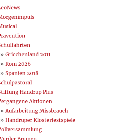
LeoNews
Morgenimpuls
Musical
Prävention
Schulfahrten
Griechenland 2011
Rom 2026
Spanien 2018
Schulpastoral
Stiftung Handrup Plus
Vergangene Aktionen
Aufarbeitung Missbrauch
Handruper Klosterfestspiele
Vollversammlung
Werder Bremen