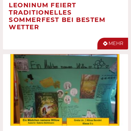
LEONINUM FEIERT
TRADITIONELLES
SOMMERFEST BEI BESTEM
WETTER
MEHR