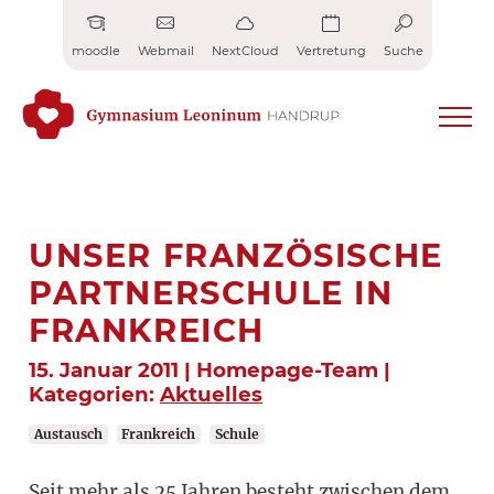
Zum
Inhalt
moodle
Webmail
NextCloud
Vertretung
Suche
springen
UNSER FRANZÖSISCHE
PARTNERSCHULE IN
FRANKREICH
15. Januar 2011 | Homepage-Team |
Kategorien:
Aktuelles
Austausch
Frankreich
Schule
Seit mehr als 25 Jahren besteht zwischen dem