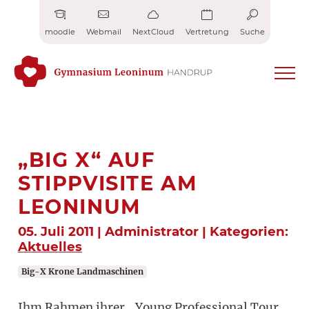
Zum
Inhalt
moodle
Webmail
NextCloud
Vertretung
Suche
springen
„BIG X“ AUF
STIPPVISITE AM
LEONINUM
05. Juli 2011 | Administrator | Kategorien:
Aktuelles
Big-X Krone Landmaschinen
Ihm Rahmen ihrer „Young Professional Tour