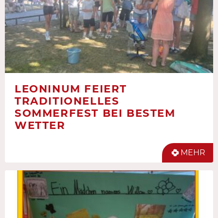
LEONINUM FEIERT
TRADITIONELLES
SOMMERFEST BEI BESTEM
WETTER
MEHR