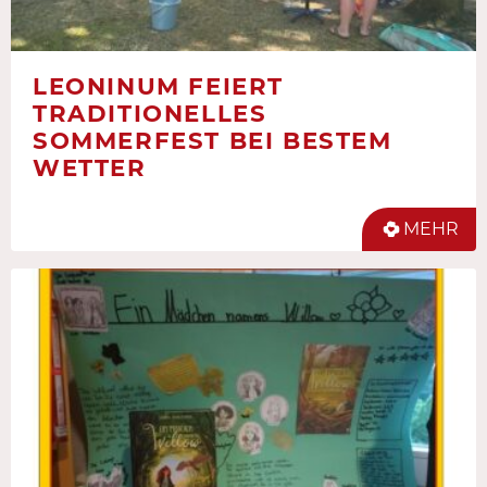
LEONINUM FEIERT
TRADITIONELLES
SOMMERFEST BEI BESTEM
WETTER
MEHR