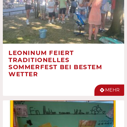
LEONINUM FEIERT
TRADITIONELLES
SOMMERFEST BEI BESTEM
WETTER
MEHR