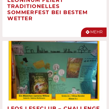
LEONINUM FEIERT
TRADITIONELLES
SOMMERFEST BEI BESTEM
WETTER
MEHR
LEOS LESECLUB – CHALLENGE