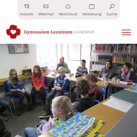
Zum
Inhalt
moodle
Webmail
NextCloud
Vertretung
Suche
springen