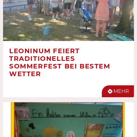
LEONINUM FEIERT
TRADITIONELLES
SOMMERFEST BEI BESTEM
WETTER
MEHR