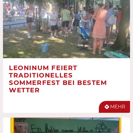
LEONINUM FEIERT
TRADITIONELLES
SOMMERFEST BEI BESTEM
WETTER
MEHR