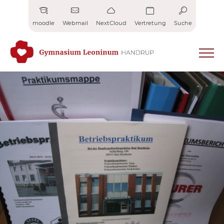
Zum
Inhalt
moodle
Webmail
NextCloud
Vertretung
Suche
springen