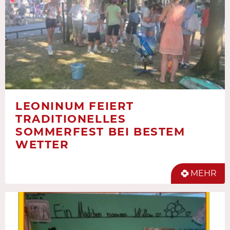
LEONINUM FEIERT
TRADITIONELLES
SOMMERFEST BEI BESTEM
WETTER
MEHR