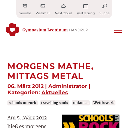
Zum
Inhalt
moodle
Webmail
NextCloud
Vertretung
Suche
springen
MORGENS MATHE,
MITTAGS METAL
06. März 2012 | Administrator |
Kategorien:
Aktuelles
schools on rock
travelling souls
unfames
Wettbewerb
Am 5. März 2012
hieß es morgens