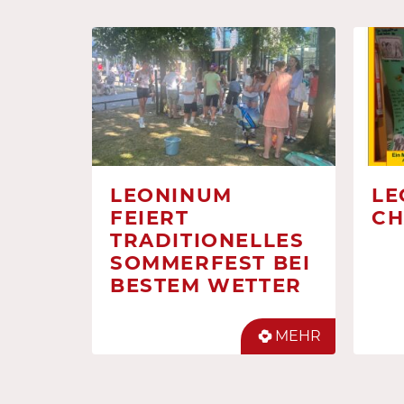
LEONINUM
LE
FEIERT
CH
TRADITIONELLES
SOMMERFEST BEI
BESTEM WETTER
MEHR