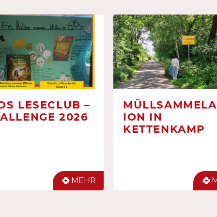
OS LESECLUB –
MÜLLSAMMELA
ALLENGE 2026
ION IN
KETTENKAMP
MEHR