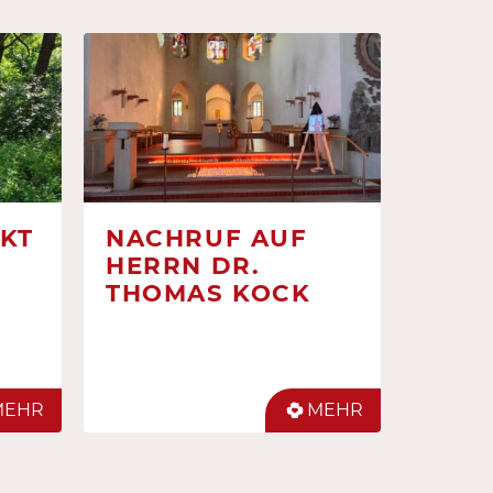
KT
NACHRUF AUF
HERRN DR.
THOMAS KOCK
MEHR
MEHR