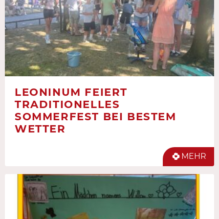
LEONINUM FEIERT
TRADITIONELLES
SOMMERFEST BEI BESTEM
WETTER
MEHR