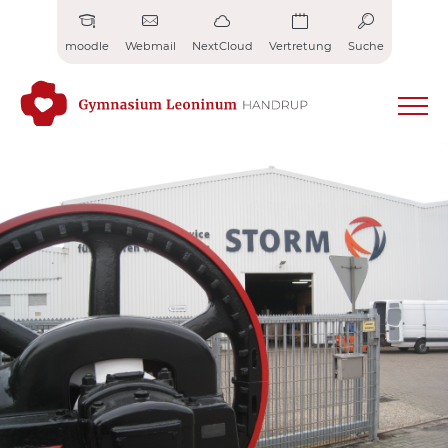
Zum
Inhalt
moodle
Webmail
NextCloud
Vertretung
Suche
springen