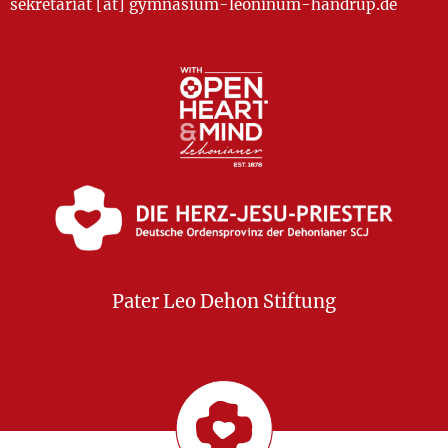
sekretariat [at] gymnasium-leoninum-handrup.de
Pater Leo Dehon Stiftung