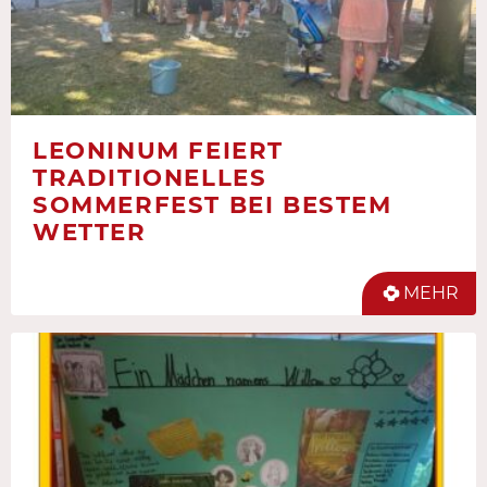
LEONINUM FEIERT
TRADITIONELLES
SOMMERFEST BEI BESTEM
WETTER
MEHR