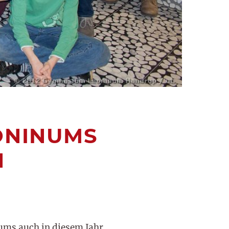
ONINUMS
N
nums auch in diesem Jahr