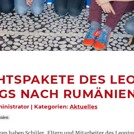
TSPAKETE DES LE
GS NACH RUMÄNIE
inistrator | Kategorien:
Aktuelles
nien
ren haben Schüler, Eltern und Mitarbeiter des Leoni