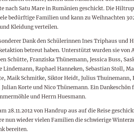
e nach Satu Mare in Rumänien geschickt. Die Hiltru
viele bedürftige Familien und kann zu Weihnachten 30
und Kleidung verteilen.
besonderer Dank den Schülerinnen Ines Triphaus und 
ketaktion betreut haben. Unterstützt wurden sie von
een Schütte, Franziska Thünemann, Jessica Buss, Sas
ke Lindemann, Raphael Hanneken, Sebastian Stoll, Ma
te, Maik Schmitke, Siktor Heidt, Julius Thuinemann,
, Julian Korte und Nico Thünemann. Ein Dankeschön f
emmermöhle und Herrn Huesmann.
am 28.11.2012 von Handrup aus auf die Reise geschick
re nun wieder vielen Familien die schwierige Winterze
k bereiten.