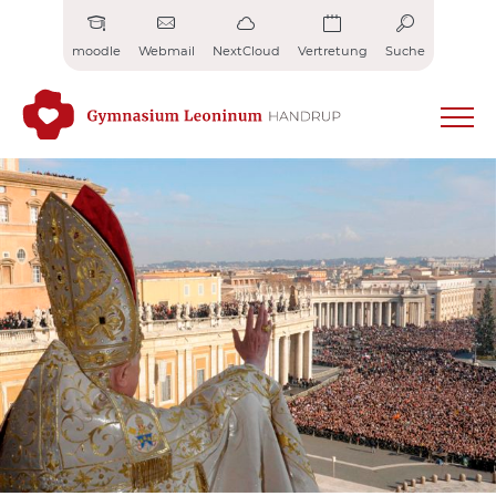
Zum
Inhalt
moodle
Webmail
NextCloud
Vertretung
Suche
springen