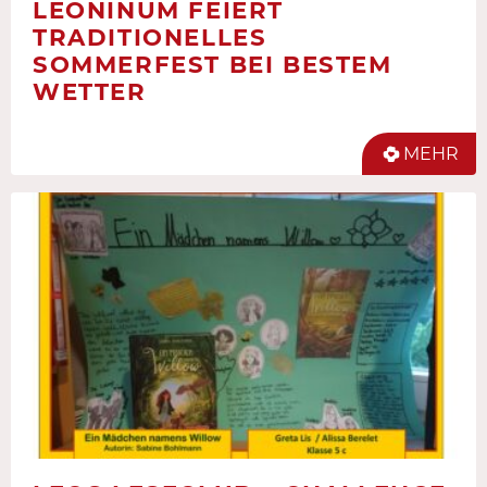
LEONINUM FEIERT
TRADITIONELLES
SOMMERFEST BEI BESTEM
WETTER
MEHR