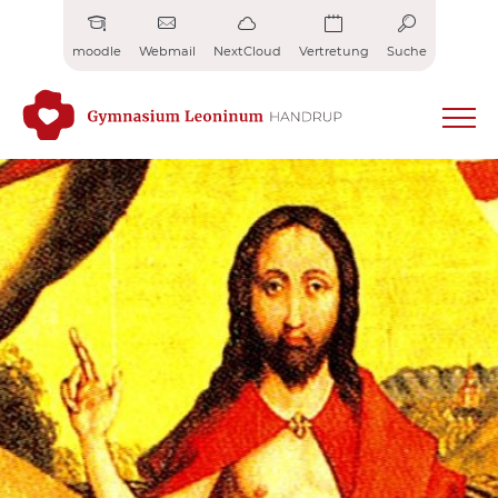
Zum
Inhalt
moodle
Webmail
NextCloud
Vertretung
Suche
springen