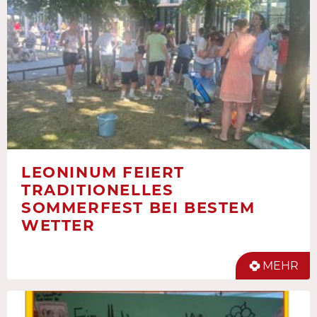
LEONINUM FEIERT
TRADITIONELLES
SOMMERFEST BEI BESTEM
WETTER
MEHR