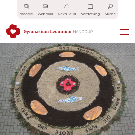
Zum
Inhalt
moodle
Webmail
NextCloud
Vertretung
Suche
springen