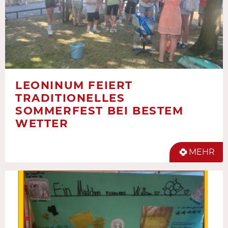
LEONINUM FEIERT
TRADITIONELLES
SOMMERFEST BEI BESTEM
WETTER
MEHR