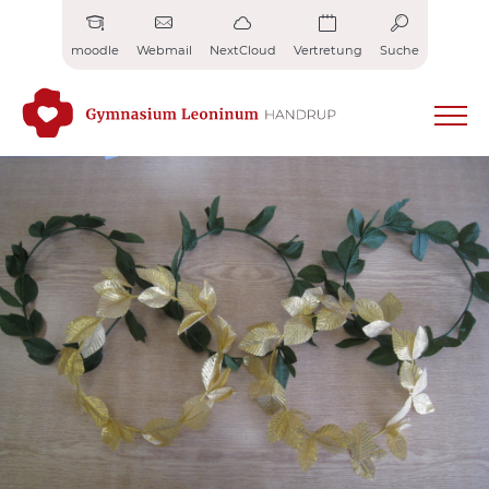
Zum
Inhalt
moodle
Webmail
NextCloud
Vertretung
Suche
springen