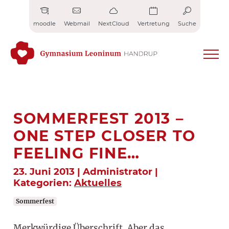
Zum
Inhalt
moodle
Webmail
NextCloud
Vertretung
Suche
springen
SOMMERFEST 2013 –
ONE STEP CLOSER TO
FEELING FINE…
23. Juni 2013 | Administrator |
Kategorien:
Aktuelles
Sommerfest
Merkwürdige Überschrift. Aber das