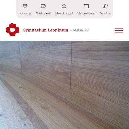
Zum
Inhalt
moodle
Webmail
NextCloud
Vertretung
Suche
springen