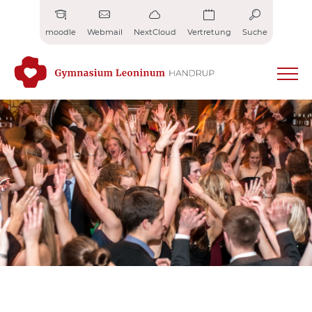
Zum
Inhalt
moodle
Webmail
NextCloud
Vertretung
Suche
springen