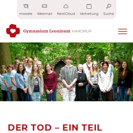
Zum
Inhalt
moodle
Webmail
NextCloud
Vertretung
Suche
springen
DER TOD – EIN TEIL