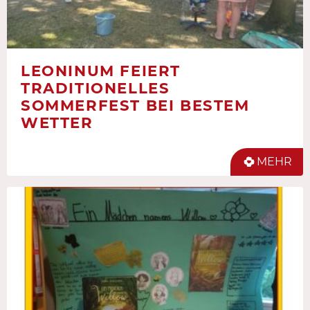
LEONINUM FEIERT
TRADITIONELLES
SOMMERFEST BEI BESTEM
WETTER
MEHR